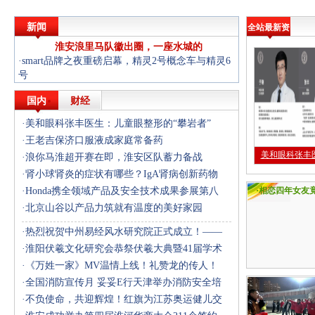
新闻
全站最新资
淮安浪里马队徽出圈，一座水城的
讯
·
smart品牌之夜重磅启幕，精灵2号概念车与精灵6
号
·
“十五五”开局启新程 讲好新时代中国品牌故事
国内
财经
·
美和眼科张丰医生：儿童眼整形的“攀岩者”
·
王老吉保济口服液成家庭常备药
美和眼科张丰
·
浪你马淮超开赛在即，淮安区队蓄力备战
·
肾小球肾炎的症状有哪些？IgA肾病创新药物
·
Honda携全领域产品及安全技术成果参展第八
·
相恋四年女友
·
北京山谷以产品力筑就有温度的美好家园
他人妇 男子自
留不成伤情人
·
热烈祝贺中州易经风水研究院正式成立！——
·
淮阳伏羲文化研究会恭祭伏羲大典暨41届学术
·
《万姓一家》MV温情上线！礼赞龙的传人！
·
全国消防宣传月 妥妥E行天津举办消防安全培
·
不负使命，共迎辉煌！红旗为江苏奥运健儿交