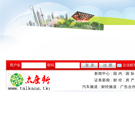
用户名
密码
企业邮
新闻中心
|
国 内
|
国 际
证券新闻
|
财 经
|
房 产
汽车频道
|
财经频道
|
广告合