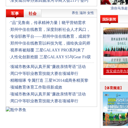
·
淮安成功举办第四届淮河华商大会211个签约
浪你马淮超
养生
滋补
女性
军事
社会
国际新闻
·
“品”见鲁南，传承精神力量丨晓平营销需求
·
郑州中佳在线教育，深度剖析社会人才风口，
·
专业职教平台——郑州中佳在线教育，成就学
·
郑州中佳在线教育以科技为笔，描绘执业药师
·
视界将被颠覆 三星GALAXY PRO系列来了
·
人性化创新抢眼 三星GALAXY S5与Gear Fit获
·
项城市教体局认真开展“廉政亲情寄语”活动
淮安成功举办
·
周口中等职业教育技能大赛在项城举行
·
精雕细琢 专属打造 三星W2014成商务精英挚
·
项城教育体育工作取得新成效
【体育频道】
·
项城市教体局认真开展“廉政亲情寄语”活动
·
周口中等职业教育技能大赛在项城举行